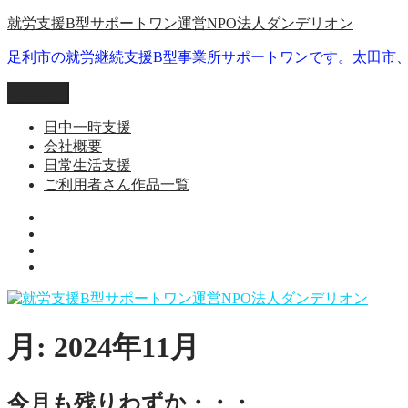
コ
就労支援B型サポートワン運営NPO法人ダンデリオン
ン
足利市の就労継続支援B型事業所サポートワンです。太田市
テ
ン
メニュー
ツ
へ
日中一時支援
ス
会社概要
キ
日常生活支援
ッ
ご利用者さん作品一覧
プ
就
日
労
会
常
継
ご
社
生
続
利
概
活
支
用
要
支
援
者
援
B
月:
2024年11月
さ
型
ん
事
作
業
今月も残りわずか・・・
品
所