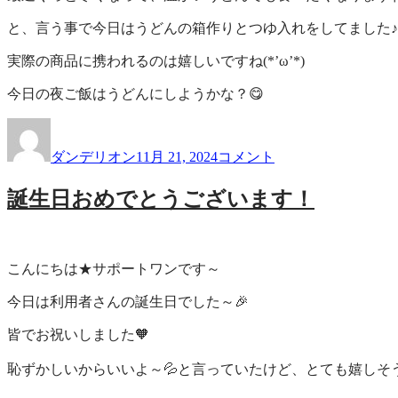
と、言う事で今日はうどんの箱作りとつゆ入れをしてました♪
実際の商品に携われるのは嬉しいですね(*’ω’*)
今日の夜ご飯はうどんにしようかな？😋
投
投
寒
稿
稿
く
ダンデリオン
11月 21, 2024
コメント
者
日:
な
っ
誕生日おめでとうございます！
て
き
ま
し
こんにちは★サポートワンです～
た
ね
今日は利用者さんの誕生日でした～🎉
～
に
皆でお祝いしました🧡
恥ずかしいからいいよ～💦と言っていたけど、とても嬉しそう