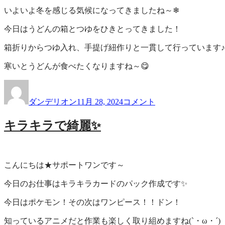
いよいよ冬を感じる気候になってきましたね～❄
今日はうどんの箱とつゆをひきとってきました！
箱折りからつゆ入れ、手提げ紐作りと一貫して行っています♪
寒いとうどんが食べたくなりますね～😋
投
投
う
稿
稿
ど
ダンデリオン
11月 28, 2024
コメント
者
日:
ん
の
キラキラで綺麗✨
つ
ゆ
入
れ！
こんにちは★サポートワンです～
に
今日のお仕事はキラキラカードのパック作成です✨
今日はポケモン！その次はワンピース！！ドン！
知っているアニメだと作業も楽しく取り組めますね(`・ω・´)