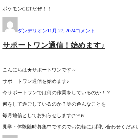
ポケモンGETだぜ！！
投
投
キ
稿
稿
ラ
ダンデリオン
11月 27, 2024
コメント
者
日:
キ
ラ
サポートワン通信！始めます♪
で
綺
麗
✨
こんにちは★サポートワンです～
に
サポートワン通信を始めます♪
今サポートワンでは何の作業をしているのか！？
何をして過ごしているのか？等の色んなことを
毎月通信としてお知らせします(*^^)v
見学・体験随時募集中ですのでお気軽にお問い合わせくださ
投
投
サ