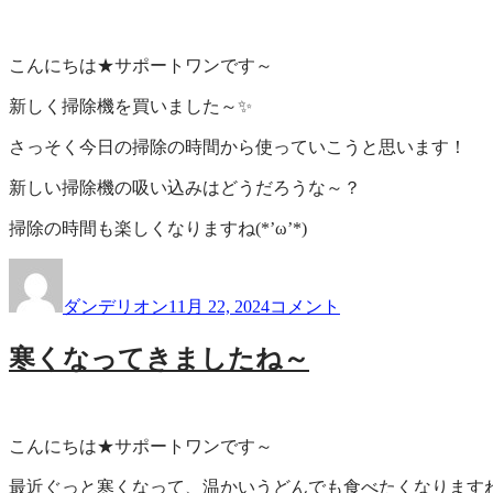
す
～！
に
こんにちは★サポートワンです～
新しく掃除機を買いました～✨
さっそく今日の掃除の時間から使っていこうと思います！
新しい掃除機の吸い込みはどうだろうな～？
掃除の時間も楽しくなりますね(*’ω’*)
投
投
新
稿
稿
し
ダンデリオン
11月 22, 2024
コメント
者
日:
い
掃
寒くなってきましたね～
除
機
✨
に
こんにちは★サポートワンです～
最近ぐっと寒くなって、温かいうどんでも食べたくなります