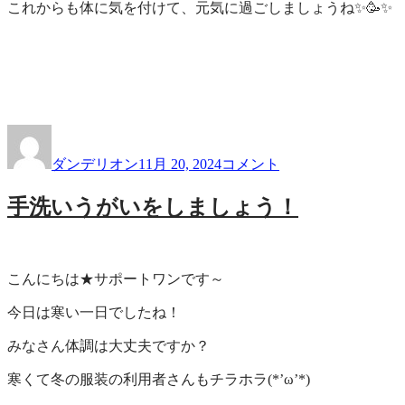
これからも体に気を付けて、元気に過ごしましょうね✨🥳✨
投
投
誕
稿
稿
生
ダンデリオン
11月 20, 2024
コメント
者
日:
日
お
手洗いうがいをしましょう！
め
で
と
う
こんにちは★サポートワンです～
ご
ざ
今日は寒い一日でしたね！
い
ま
みなさん体調は大丈夫ですか？
す！
寒くて冬の服装の利用者さんもチラホラ(*’ω’*)
に