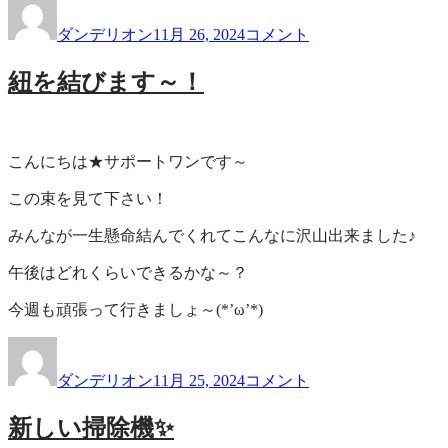
稿
稿
ポ
ダンデリオン
11月 26, 2024
コメント
者
日:
ー
ト
紐を結びます～！
ワ
ン
通
信！
こんにちは★サポートワンです～
始
め
この束を見て下さい！
ま
す
みんなが一生懸命結んでくれてこんなに沢山出来ました♪
♪
に
午後はどれくらいできるかな～？
今週も頑張って行きましょ～(*’ω’*)
投
投
紐
稿
稿
を
ダンデリオン
11月 25, 2024
コメント
者
日:
結
び
新しい掃除機✨
ま