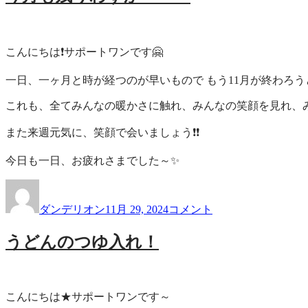
一
サ
覧
ポ
ー
こんにちは❗サポートワンです🤗
ト
ワ
一日、一ヶ月と時が経つのが早いもので もう11月が終わろ
ン
これも、全てみんなの暖かさに触れ、みんなの笑顔を見れ、み
また来週元気に、笑顔で会いましょう❗❗
今日も一日、お疲れさまでした～✨
投
投
今
稿
稿
月
ダンデリオン
11月 29, 2024
コメント
者
日:
も
残
うどんのつゆ入れ！
り
わ
ず
か・・・
こんにちは★サポートワンです～
に