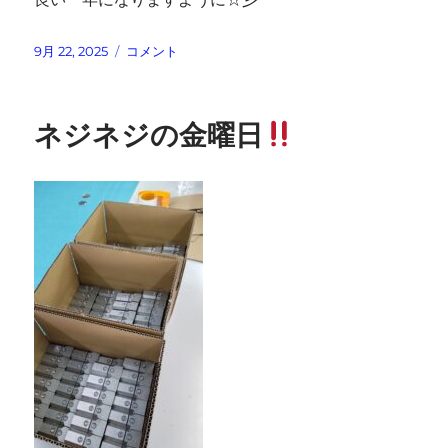
投
誕
9月 22, 2025
コメント
稿
生
日:
日
お
ネジネジの金曜日
め
で
と
う
ご
ざ
い
ま
す
に