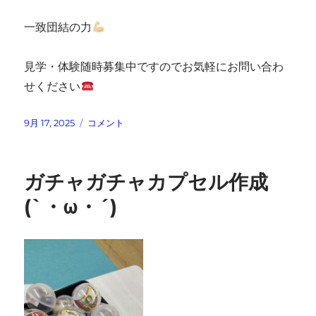
一致団結の力
見学・体験随時募集中ですのでお気軽にお問い合わ
せください
投
紐
9月 17, 2025
コメント
稿
を
日:
結
ん
ガチャガチャカプセル作成
で
い
(`・ω・´)
ま
す
に