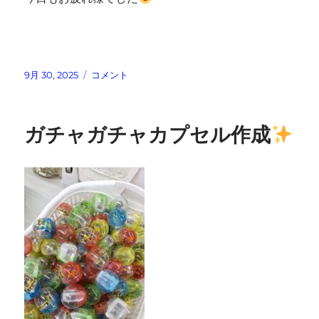
投
9
9月 30, 2025
コメント
稿
月
日:
最
後
ガチャガチャカプセル作成
に