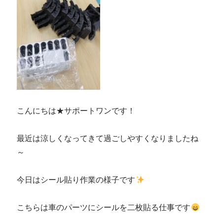
事
が
沢
山
来
ま
し
た！
に
こんにちは★サポートワンです！
最近は涼しくなってきて過ごしやすくなりましたね
～
今日はシール貼り作業の様子です
こちらは車のパーツにシールを二枚貼る仕事です