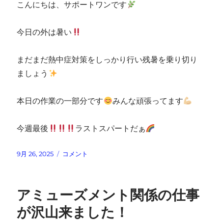
こんにちは、サポートワンです
今日の外は暑い
まだまだ熱中症対策をしっかり行い残暑を乗り切り
ましょう
本日の作業の一部分です
みんな頑張ってます
今週最後
ラストスパートだぁ
投
本
9月 26, 2025
コメント
稿
日
日:
の
作
アミューズメント関係の仕事
業
が沢山来ました！
に