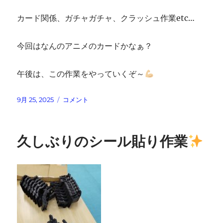
カード関係、ガチャガチャ、クラッシュ作業etc…
今回はなんのアニメのカードかなぁ？
午後は、この作業をやっていくぞ～
投
ア
9月 25, 2025
コメント
稿
ミ
日:
ュ
ー
久しぶりのシール貼り作業
ズ
メ
ン
ト
関
係
の
仕