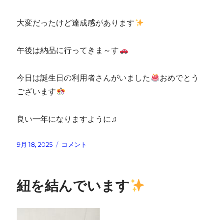
大変だったけど達成感があります
午後は納品に行ってきま～す
今日は誕生日の利用者さんがいました
おめでとう
ございます
良い一年になりますように♫
投
カ
9月 18, 2025
コメント
稿
プ
日:
セ
ル
紐を結んでいます
と
カ
ー
ド