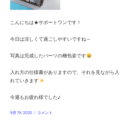
こんにちは★サポートワンです！
今日は涼しくて過ごしやすいですね～
写真は完成したパーツの梱包姿です
入れ方の仕様書がありますので、それを見ながら入
れていきます
今週もお疲れ様でした♪
投
ネ
9月 19, 2025
コメント
稿
ジ
日:
ネ
ジ