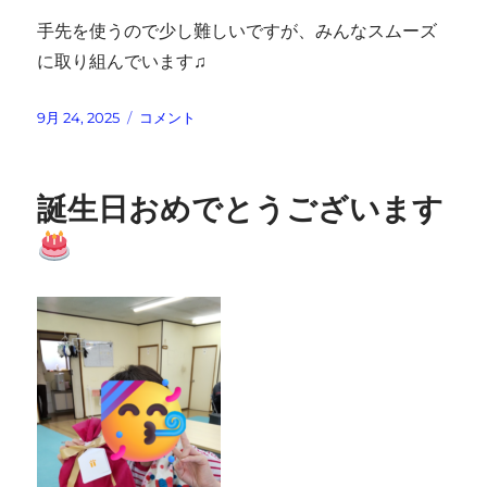
手先を使うので少し難しいですが、みんなスムーズ
に取り組んでいます♫
投
久
9月 24, 2025
コメント
稿
し
日:
ぶ
り
誕生日おめでとうございます
の
シ
ー
ル
貼
り
作
業
に