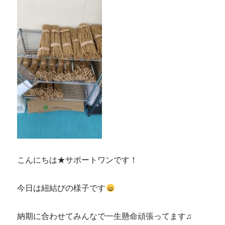
仕
分
け
作
業
お
わ
り
ま
し
た
に
こんにちは★サポートワンです！
今日は紐結びの様子です
納期に合わせてみんなで一生懸命頑張ってます♫