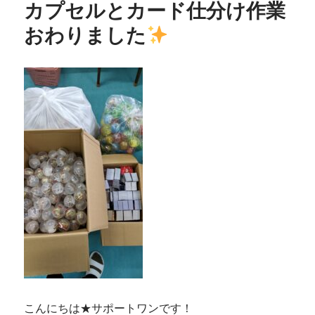
カプセルとカード仕分け作業
の
金
おわりました
曜
日
に
こんにちは★サポートワンです！