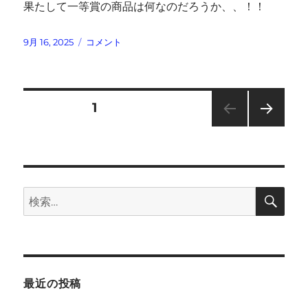
果たして一等賞の商品は何なのだろうか、、！！
投
ガ
9月 16, 2025
コメント
稿
チ
日:
ャ
ガ
チ
投
固定ページ
1
ャ
カ
次の
稿
プ
ペー
セ
ジ
の
ル
作
検
検
成
ペ
索
索:
(`・
ω・
ー
´)
に
ジ
最近の投稿