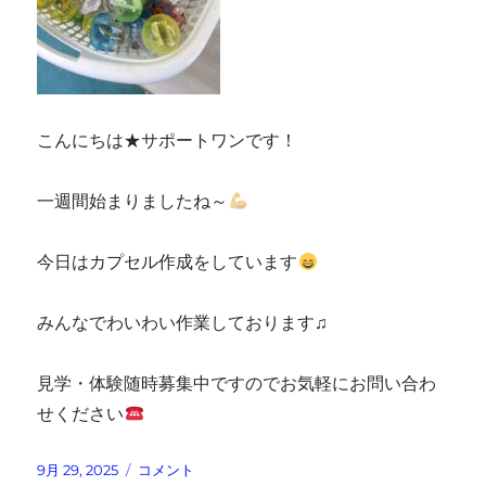
こんにちは★サポートワンです！
一週間始まりましたね～
今日はカプセル作成をしています
みんなでわいわい作業しております♫
見学・体験随時募集中ですのでお気軽にお問い合わ
せください
投
ガ
9月 29, 2025
コメント