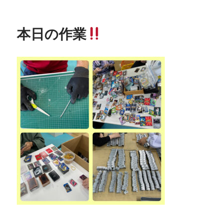
稿
チ
日:
ャ
ガ
本日の作業
チ
ャ
カ
プ
セ
ル
作
成
に