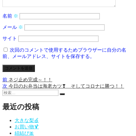
名前
※
メール
※
サイト
次回のコメントで使用するためブラウザーに自分の名
前、メールアドレス、サイトを保存する。
前
前
ネジ止め完成～！！
投
の
次
次
今日のお弁当は海老カツ❣ そしてコロナに勝つ！！
稿
検
投
の
検
索:
稿:
投
ナ
索
稿:
最近の投稿
ビ
ゲ
大きな梨🍏
お買い物🍹
ー
紐結び🎀