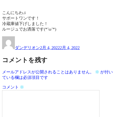
作
業
品
所
こんにちわ♫
一
サ
サポートワンです！
覧
ポ
冷蔵庫値下げしました！
ー
ルージュでお洒落です(*’ω’*)
ト
ワ
投
投
ン
稿
稿
ダンデリオン
2月 4, 2022
2月 4, 2022
者
日:
コメントを残す
メールアドレスが公開されることはありません。
※
が付い
ている欄は必須項目です
コメント
※