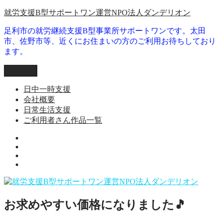
コ
就労支援B型サポートワン運営NPO法人ダンデリオン
ン
足利市の就労継続支援B型事業所サポートワンです。太田
テ
市、佐野市等、近くにお住まいの方のご利用お待ちしており
ン
ます。
ツ
へ
メニュー
ス
キ
日中一時支援
ッ
会社概要
プ
日常生活支援
ご利用者さん作品一覧
就
日
労
会
常
継
ご
社
生
続
利
概
活
支
用
要
支
援
者
援
B
お求めやすい価格になりました🎵
さ
型
ん
事