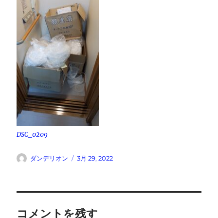
DSC_0209
投
投
ダンデリオン
3月 29, 2022
稿
稿
者
日:
コメントを残す