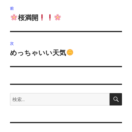
投
前
稿
桜満開
前
の
ナ
投
ビ
稿:
次
ゲ
めっちゃいい天気
次
の
ー
投
シ
稿:
ョ
検
検
索
ン
索: