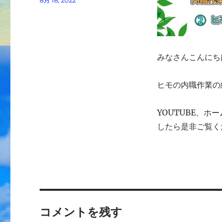
8月 18, 2022
者
稿
日:
みなさんこんにちは
ヒモの内職作業の紹
YOUTUBE、
したら是非ご覧くだ
コメントを残す