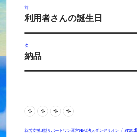
投
前
稿
利用者さんの誕生日
前
の
ナ
投
ビ
稿:
次
ゲ
納品
次
の
ー
投
シ
稿:
ョ
ン
就
日
会
ご
労
常
社
利
継
生
概
用
就労支援B型サポートワン運営NPO法人ダンデリオン
Proud
続
活
要
者