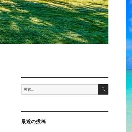
検
検
索
索:
最近の投稿