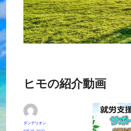
ヒモの紹介動画
投
ダンデリオン
稿
投