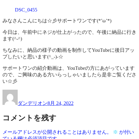
作
業
DSC_0455
品
所
一
サ
みなさんこんにちは☆彡サポートワンです(*’ω’*)
覧
ポ
ー
今日は、午前中にネジが仕上がったので、午後に納品に行き
ト
ます(^-^)
ワ
ちなみに、納品の様子の動画を制作してYouTubeに後日アッ
ン
プしたいと思います(^_-)-☆
サポートワンの紹介動画は、YouTubeの方にあがっています
ので、ご興味のある方いらっしゃいましたら是非ご覧くださ
い☆彡
投
投
稿
稿
ダンデリオン
8月 24, 2022
者
日:
コメントを残す
メールアドレスが公開されることはありません。
※
が付い
ている欄は必須項目です