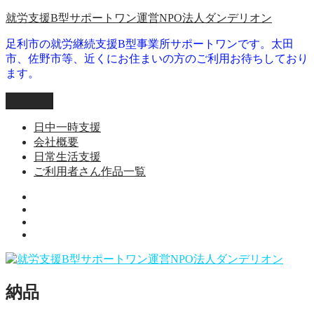
コ
就労支援B型サポートワン運営NPO法人ダンデリオン
ン
足利市の就労継続支援B型事業所サポートワンです。太田
テ
市、佐野市等、近くにお住まいの方のご利用お待ちしており
ン
ます。
ツ
へ
メニュー
ス
キ
日中一時支援
ッ
会社概要
プ
日常生活支援
ご利用者さん作品一覧
就
日
労
会
常
継
ご
社
生
続
利
概
活
支
用
要
支
援
者
援
B
納品
さ
型
ん
事