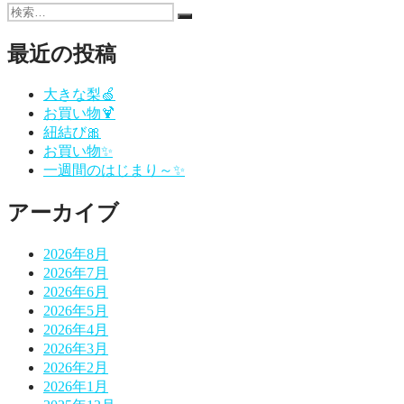
稿
投
の
検
稿:
投
検
ナ
索:
索
稿:
最近の投稿
ビ
ゲ
大きな梨🍏
ー
お買い物🍹
紐結び🎀
シ
お買い物✨
一週間のはじまり～✨
ョ
ン
アーカイブ
2026年8月
2026年7月
2026年6月
2026年5月
2026年4月
2026年3月
2026年2月
2026年1月