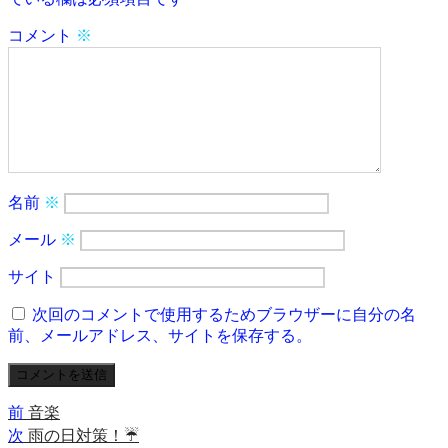
コメント
※
名前
※
メール
※
サイト
次回のコメントで使用するためブラウザーに自分の名
前、メールアドレス、サイトを保存する。
前
前
音楽
投
の
次
次
雨の日対策！☔