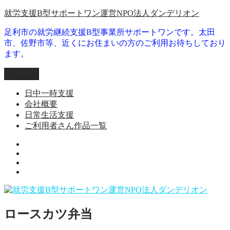
コ
就労支援B型サポートワン運営NPO法人ダンデリオン
ン
足利市の就労継続支援B型事業所サポートワンです。太田
テ
市、佐野市等、近くにお住まいの方のご利用お待ちしており
ン
ます。
ツ
へ
メニュー
ス
キ
日中一時支援
ッ
会社概要
プ
日常生活支援
ご利用者さん作品一覧
就
日
労
会
常
継
ご
社
生
続
利
概
活
支
用
要
支
援
者
援
B
ロースカツ弁当
さ
型
ん
事