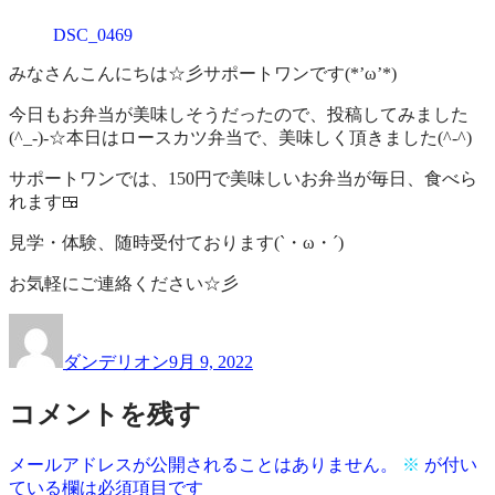
作
業
DSC_0469
品
所
一
サ
みなさんこんにちは☆彡サポートワンです(*’ω’*)
覧
ポ
ー
今日もお弁当が美味しそうだったので、投稿してみました
ト
(^_-)-☆本日はロースカツ弁当で、美味しく頂きました(^-^)
ワ
サポートワンでは、150円で美味しいお弁当が毎日、食べら
ン
れます🍱
見学・体験、随時受付ております(`・ω・´)
お気軽にご連絡ください☆彡
投
投
稿
稿
ダンデリオン
9月 9, 2022
者
日:
コメントを残す
メールアドレスが公開されることはありません。
※
が付い
ている欄は必須項目です