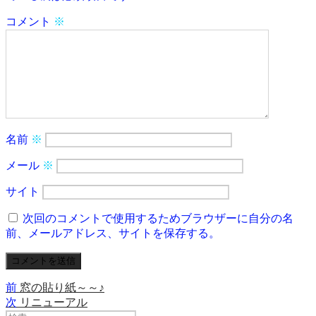
コメント
※
名前
※
メール
※
サイト
次回のコメントで使用するためブラウザーに自分の名
前、メールアドレス、サイトを保存する。
前
前
窓の貼り紙～～♪
投
の
次
次
リニューアル
稿