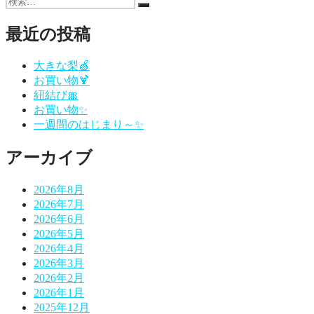
検
投
の
検
索:
稿:
投
ナ
索
稿:
最近の投稿
ビ
ゲ
大きな梨🍏
お買い物🍹
ー
紐結び🎀
シ
お買い物✨
一週間のはじまり～✨
ョ
ン
アーカイブ
2026年8月
2026年7月
2026年6月
2026年5月
2026年4月
2026年3月
2026年2月
2026年1月
2025年12月