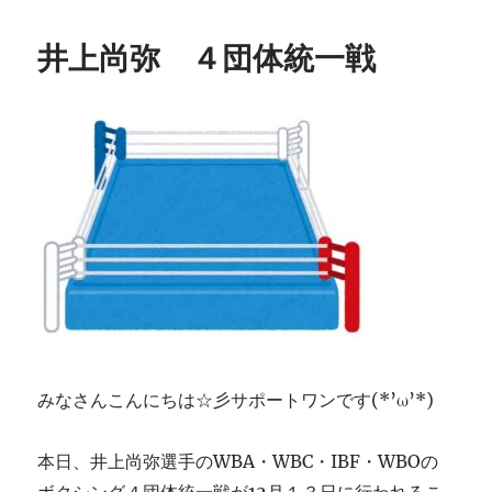
井上尚弥 ４団体統一戦
みなさんこんにちは☆彡サポートワンです(*’ω’*)
本日、井上尚弥選手のWBA・WBC・IBF・WBOの
ボクシング４団体統一戦が12月１３日に行われるこ