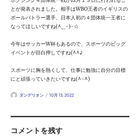
とが発表されました。相手はWBO王者のイギリスの
ポールバトラー選手、日本人初の４団体統一王者に
なってほしいですね(^_-)-☆
今年はサッカーW杯もあるので、スポーツのビッグ
イベントが目白押しですね(^^♪
スポーツに胸を熱くして、仕事に勉強に自分の目標
にと頑張っていきたいですね(^-^)
投
投
ダンデリオン
10月 13, 2022
稿
稿
者
日:
コメントを残す