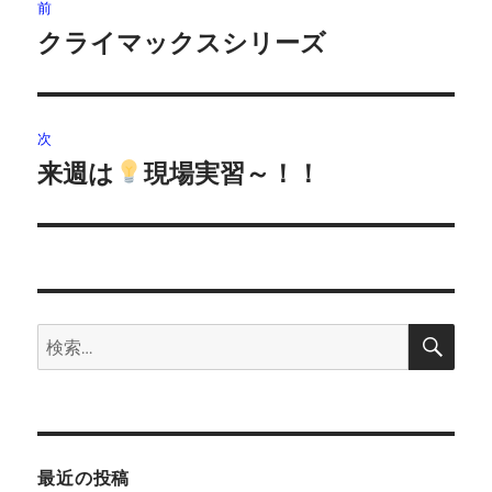
前
稿
クライマックスシリーズ
前
の
ナ
投
ビ
稿:
次
ゲ
来週は
現場実習～！！
次
の
ー
投
シ
稿:
ョ
検
検
索
ン
索:
最近の投稿