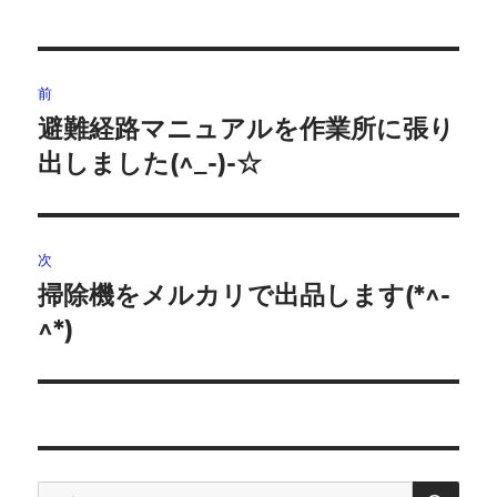
投
前
稿
避難経路マニュアルを作業所に張り
前
の
出しました(^_-)-☆
ナ
投
ビ
稿:
ゲ
次
掃除機をメルカリで出品します(*^-
次
ー
の
^*)
シ
投
稿:
ョ
ン
検
検