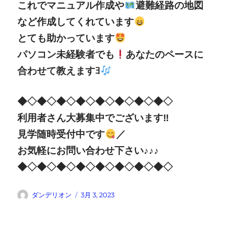
これでマニュアル作成や
避難経路の地図
など作成してくれています
とても助かっています
パソコン未経験者でも
あなたのペースに
合わせて教えますﾖ
◆◇◆◇◆◇◆◇◆◇◆◇◆◇◆◇
利用者さん大募集中でございます‼︎
見学随時受付中です
／
お気軽にお問い合わせ下さい♪♪♪
◆◇◆◇◆◇◆◇◆◇◆◇◆◇◆◇
投
投
ダンデリオン
3月 3, 2023
稿
稿
者
日: