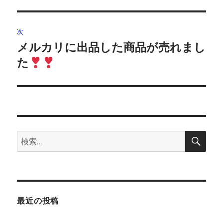
ビ
稿:
ゲ
次
メルカリに出品した商品が売れまし
次
ー
の
た
シ
投
稿:
ョ
ン
検
検
索
索:
最近の投稿