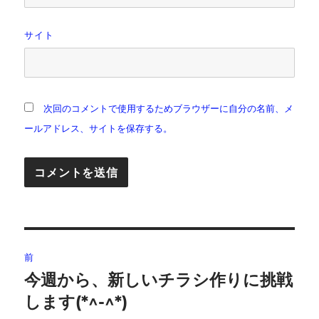
サイト
次回のコメントで使用するためブラウザーに自分の名前、メ
ールアドレス、サイトを保存する。
投
前
稿
今週から、新しいチラシ作りに挑戦
前
の
します(*^-^*)
ナ
投