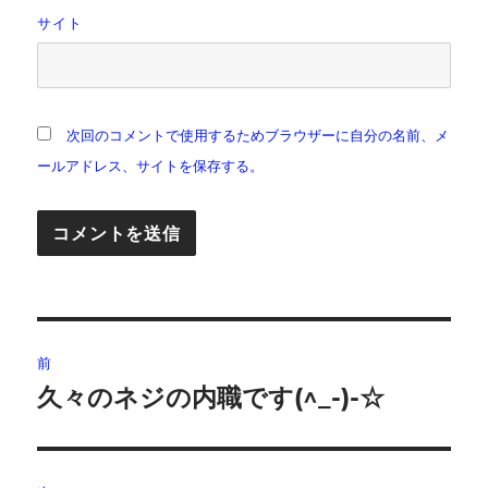
サイト
次回のコメントで使用するためブラウザーに自分の名前、メ
ールアドレス、サイトを保存する。
投
前
稿
久々のネジの内職です(^_-)-☆
前
の
ナ
投
ビ
稿: