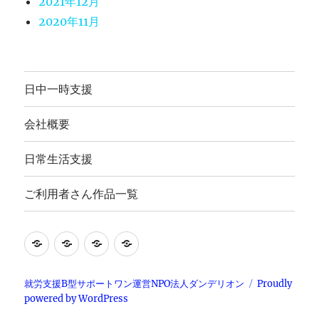
2021年12月
2020年11月
日中一時支援
会社概要
日常生活支援
ご利用者さん作品一覧
就
日
会
ご
労
常
社
利
継
生
概
用
就労支援B型サポートワン運営NPO法人ダンデリオン
Proudly
powered by WordPress
続
活
要
者