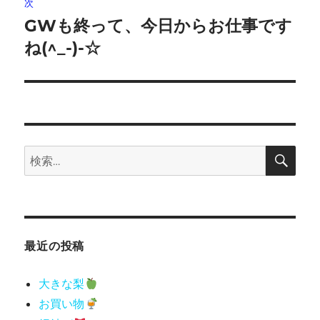
次
ゲ
GWも終って、今日からお仕事です
次
の
ね(^_-)-☆
ー
投
シ
稿:
ョ
ン
検
検
索
索:
最近の投稿
大きな梨
お買い物