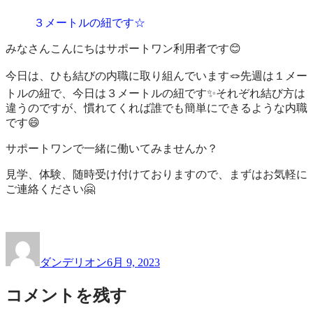
作
業
３メートルの紐です☆
品
所
一
サ
みなさんこんにちはサポートワン利用者です😊
覧
ポ
ー
今日は、ひも結びの内職に取り組んでいます🪢先週は１メー
ト
トルの紐で、今日は３メートルの紐です✨それぞれ結び方は
ワ
違うのですが、慣れてくれば誰でも簡単にできるような内職
ン
です😄
サポートワンで一緒に働いてみませんか？
見学、体験、随時受け付けておりますので、まずはお気軽に
ご連絡ください🤗
投
投
稿
稿
ダンデリオン
6月 9, 2023
者
日:
コメントを残す