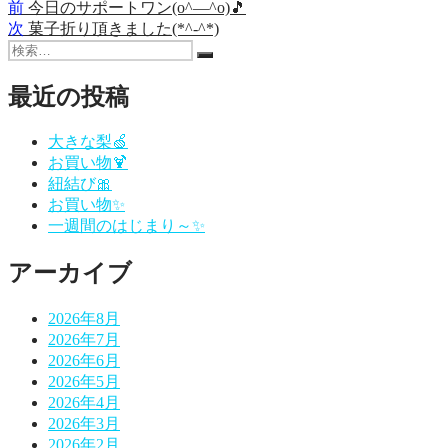
前
前
今日のサポートワン(o^―^o)🎵
投
の
次
次
菓子折り頂きました(*^-^*)
稿
検
投
の
検
索:
稿:
投
ナ
索
稿:
最近の投稿
ビ
ゲ
大きな梨🍏
お買い物🍹
ー
紐結び🎀
シ
お買い物✨
一週間のはじまり～✨
ョ
ン
アーカイブ
2026年8月
2026年7月
2026年6月
2026年5月
2026年4月
2026年3月
2026年2月