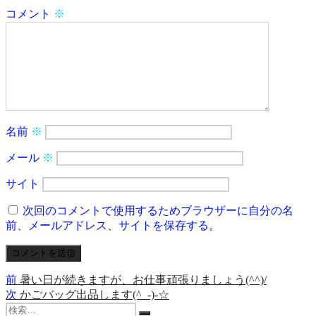
コメント
※
名前
※
メール
※
サイト
次回のコメントで使用するためブラウザーに自分の名
前、メールアドレス、サイトを保存する。
前
前
暑い日が続きますが、お仕事頑張りましょう(^^)/
投
の
次
次
かごバッグ出品します(^_-)-☆
稿
検
投
の