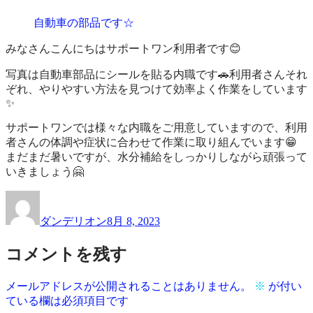
作
業
自動車の部品です☆
品
所
一
サ
みなさんこんにちはサポートワン利用者です😊
覧
ポ
ー
写真は自動車部品にシールを貼る内職です🚗利用者さんそれ
ト
ぞれ、やりやすい方法を見つけて効率よく作業をしています
ワ
✨
ン
サポートワンでは様々な内職をご用意していますので、利用
者さんの体調や症状に合わせて作業に取り組んでいます😁
まだまだ暑いですが、水分補給をしっかりしながら頑張って
いきましょう🤗
投
投
稿
稿
ダンデリオン
8月 8, 2023
者
日:
コメントを残す
メールアドレスが公開されることはありません。
※
が付い
ている欄は必須項目です