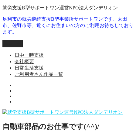
コ
就労支援B型サポートワン運営NPO法人ダンデリオン
ン
足利市の就労継続支援B型事業所サポートワンです。太田
テ
市、佐野市等、近くにお住まいの方のご利用お待ちしており
ン
ます。
ツ
へ
メニュー
ス
キ
日中一時支援
ッ
会社概要
プ
日常生活支援
ご利用者さん作品一覧
就
日
労
会
常
継
ご
社
生
続
利
概
活
支
用
要
支
援
者
援
B
自動車部品のお仕事です(^^)/
さ
型
ん
事