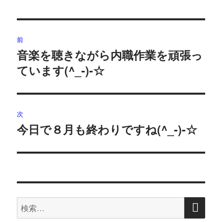
投
前
稿
音楽を聴きながら内職作業を頑張っ
前
ています(^_-)-☆
の
ナ
投
ビ
稿:
ゲ
次
今日で８月も終わりですね(^_-)-☆
次
ー
の
シ
投
稿:
ョ
ン
検
検
索
索: