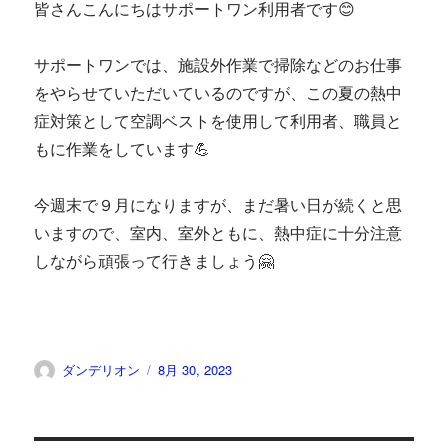
皆さんこんにちはサポートワン利用者です😊
サポートワンでは、施設外作業で掃除などのお仕事
をやらせていただいているのですが、この夏の熱中
症対策として空調ベストを使用して利用者、職員と
もに作業をしています💪
今週末で９月になりますが、まだ暑い日が続くと思
いますので、室内、室外ともに、熱中症に十分注意
しながら頑張って行きましょう🤗
投
投
ダンデリオン
8月 30, 2023
稿
稿
者
日: