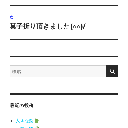
ナ
投
ビ
稿:
次
ゲ
菓子折り頂きました(^^)/
次
の
ー
投
シ
稿:
ョ
検
検
索
ン
索:
最近の投稿
大きな梨