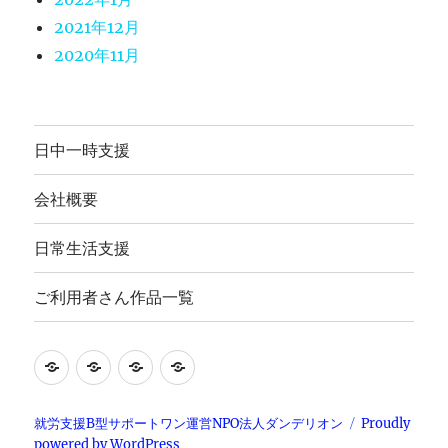
2021年12月
2020年11月
日中一時支援
会社概要
日常生活支援
ご利用者さん作品一覧
就
日
会
ご
労
常
社
利
継
生
概
用
就労支援B型サポートワン運営NPO法人ダンデリオン
Proudly
powered by WordPress