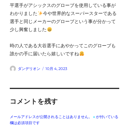
平選手がアシックスのグローブを使用している事が
わかりました
今や世界的なスーパースターである
選手と同じメーカーのグローブという事が分かって
少し興奮しました
時の人である大谷選手にあやかってこのグローブも
誰かの手に届いたら嬉しいですね
投
投
ダンデリオン
10月 4, 2023
稿
稿
者
日:
コメントを残す
メールアドレスが公開されることはありません。
※
が付いている
欄は必須項目です