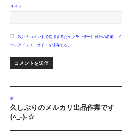
サイト
次回のコメントで使用するためブラウザーに自分の名前、メ
ールアドレス、サイトを保存する。
投
前
稿
久しぶりのメルカリ出品作業です
前
の
(^_-)-☆
ナ
投
ビ
稿: