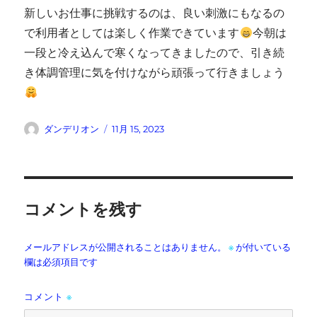
新しいお仕事に挑戦するのは、良い刺激にもなるの
で利用者としては楽しく作業できています
今朝は
一段と冷え込んで寒くなってきましたので、引き続
き体調管理に気を付けながら頑張って行きましょう
投
投
ダンデリオン
11月 15, 2023
稿
稿
者
日:
コメントを残す
メールアドレスが公開されることはありません。
※
が付いている
欄は必須項目です
コメント
※