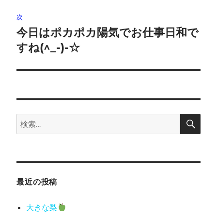
ゲ
次
今日はポカポカ陽気でお仕事日和で
次
ー
の
すね(^_-)-☆
シ
投
稿:
ョ
ン
検
検
索
索:
最近の投稿
大きな梨