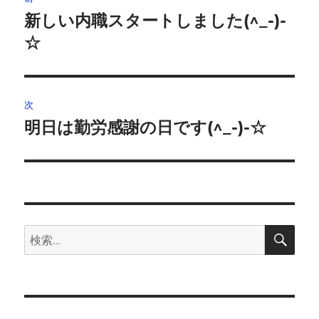
稿
新しい内職スタートしました(^_-)-
前
の
☆
ナ
投
ビ
稿:
ゲ
次
明日は勤労感謝の日です(^_-)-☆
次
ー
の
シ
投
稿:
ョ
ン
検
検
索
索: