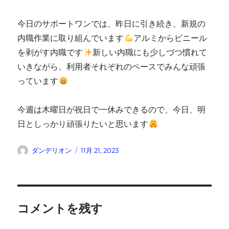
今日のサポートワンでは、昨日に引き続き、新規の
内職作業に取り組んでいます
アルミからビニール
を剥がす内職です
新しい内職にも少しづつ慣れて
いきながら、利用者それぞれのペースでみんな頑張
っています
今週は木曜日が祝日で一休みできるので、今日、明
日としっかり頑張りたいと思います
投
投
ダンデリオン
11月 21, 2023
稿
稿
者
日:
コメントを残す