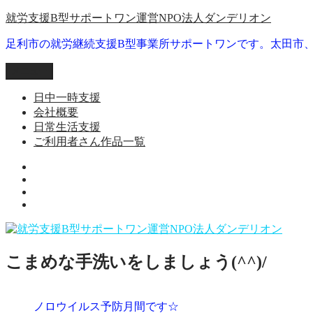
コ
就労支援B型サポートワン運営NPO法人ダンデリオン
ン
足利市の就労継続支援B型事業所サポートワンです。太田市
テ
ン
メニュー
ツ
へ
日中一時支援
ス
会社概要
キ
日常生活支援
ッ
ご利用者さん作品一覧
プ
就
日
労
会
常
継
ご
社
生
続
利
概
活
支
用
要
支
援
者
援
B
こまめな手洗いをしましょう(^^)/
さ
型
ん
事
作
業
ノロウイルス予防月間です☆
品
所