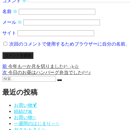
コメント
※
名前
※
メール
※
サイト
次回のコメントで使用するためブラウザーに自分の名前、
前
前
今年も一か月を切りました(^_-)-☆
投
の
次
次
今日のお昼はハンバーグ弁当でした(^^♪
稿
検
投
の
検
索:
稿:
投
ナ
索
稿:
最近の投稿
ビ
ゲ
お買い物🍹
紐結び🎀
ー
お買い物✨
シ
一週間のはじまり～✨
ヤクルトさん✨