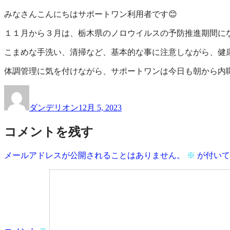
一
サ
みなさんこんにちはサポートワン利用者です😊
覧
ポ
ー
１１月から３月は、栃木県のノロウイルスの予防推進期間にな
ト
こまめな手洗い、清掃など、基本的な事に注意しながら、健康
ワ
ン
体調管理に気を付けながら、サポートワンは今日も朝から内職
投
投
稿
稿
ダンデリオン
12月 5, 2023
者
日:
コメントを残す
メールアドレスが公開されることはありません。
※
が付いて