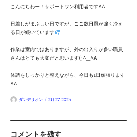
こんにちわー！サポートワン利用者です^^
日差しがまぶしい日ですが、ここ数日風が強く冷え
る日が続いています
作業は室内ではありますが、外の出入りが多い職員
さんはとても大変だと思います(;^_^A
体調をしっかりと整えながら、今日も1日頑張ります
^^
投
投
ダンデリオン
2月 27, 2024
稿
稿
者
日:
コメントを残す