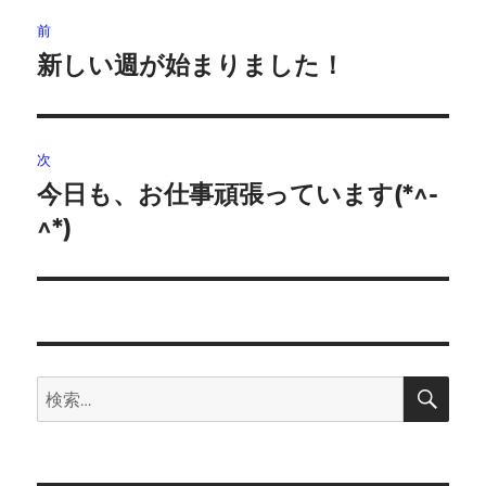
投
前
稿
新しい週が始まりました！
前
の
ナ
投
ビ
稿:
次
ゲ
今日も、お仕事頑張っています(*^-
次
の
^*)
ー
投
シ
稿:
ョ
ン
検
検
索
索: