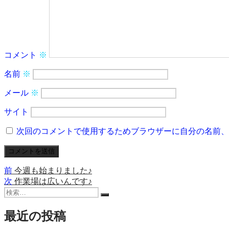
コメント
※
名前
※
メール
※
サイト
次回のコメントで使用するためブラウザーに自分の名前、
前
前
今週も始まりました♪
投
の
次
次
作業場は広いんです♪
稿
検
投
の
検
索:
稿:
投
ナ
索
稿:
最近の投稿
ビ