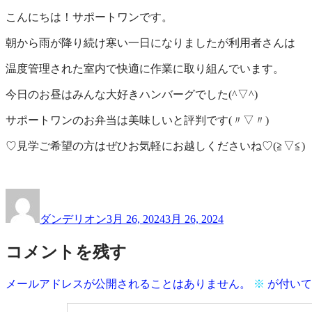
一
サ
こんにちは！サポートワンです。
覧
ポ
ー
朝から雨が降り続け寒い一日になりましたが利用者さんは
ト
温度管理された室内で快適に作業に取り組んでいます。
ワ
ン
今日のお昼はみんな大好きハンバーグでした(^▽^)
サポートワンのお弁当は美味しいと評判です(〃▽〃)
♡見学ご希望の方はぜひお気軽にお越しくださいね♡(≧▽≦)
投
投
稿
稿
ダンデリオン
3月 26, 2024
3月 26, 2024
者
日:
コメントを残す
メールアドレスが公開されることはありません。
※
が付いて