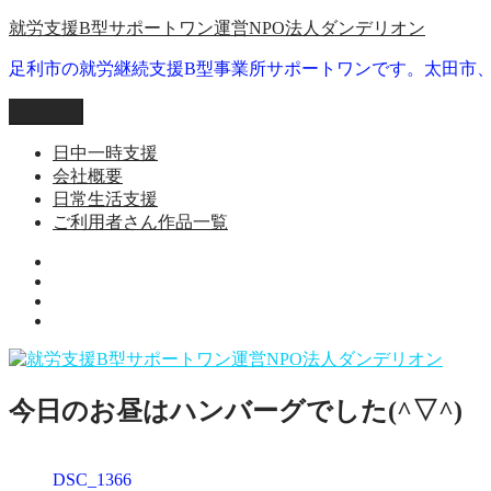
コ
就労支援B型サポートワン運営NPO法人ダンデリオン
ン
足利市の就労継続支援B型事業所サポートワンです。太田市
テ
ン
メニュー
ツ
へ
日中一時支援
ス
会社概要
キ
日常生活支援
ッ
ご利用者さん作品一覧
プ
就
日
労
会
常
継
ご
社
生
続
利
概
活
支
用
要
支
援
者
援
B
今日のお昼はハンバーグでした(^▽^)
さ
型
ん
事
作
業
DSC_1366
品
所