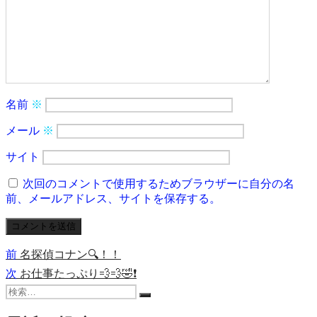
名前
※
メール
※
サイト
次回のコメントで使用するためブラウザーに自分の名
前、メールアドレス、サイトを保存する。
前
投
前
名探偵コナン🔍！！
の
次
次
お仕事たっぷり💨💨🤣❗
稿
投
の
検
稿:
ナ
投
検
索:
索
稿: