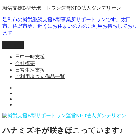
コ
就労支援B型サポートワン運営NPO法人ダンデリオン
ン
足利市の就労継続支援B型事業所サポートワンです。太田
テ
市、佐野市等、近くにお住まいの方のご利用お待ちしており
ン
ます。
ツ
へ
メニュー
ス
キ
日中一時支援
ッ
会社概要
プ
日常生活支援
ご利用者さん作品一覧
就
日
労
会
常
継
ご
社
生
続
利
概
活
支
用
要
支
援
者
援
B
ハナミズキが咲きほこっています♪
さ
型
ん
事