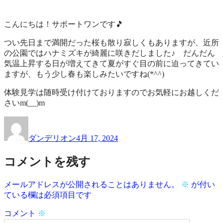
作
業
品
所
こんにちは！サポートワンです🎵
一
サ
覧
ポ
つい先日まで満開だった桜も散り寂しくもありますが、近所
ー
の公園ではハナミズキが綺麗に咲きだしました♪ だんだん
ト
気温上昇する日が増えてきて夏がすぐ目の前に迫ってきてい
ワ
ますが、もう少し春も楽しみたいですね(*^^)
ン
体験見学は随時受け付けておりますのでお気軽にお越しくだ
さいm(__)m
投
投
稿
稿
ダンデリオン
4月 17, 2024
者
日:
コメントを残す
メールアドレスが公開されることはありません。
※
が付い
ている欄は必須項目です
コメント
※