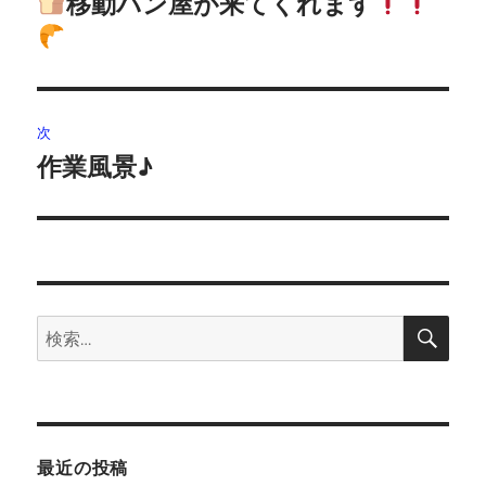
移動パン屋が来てくれます
前
の
ナ
投
ビ
稿:
ゲ
次
作業風景♪
次
ー
の
シ
投
稿:
ョ
ン
検
検
索
索:
最近の投稿