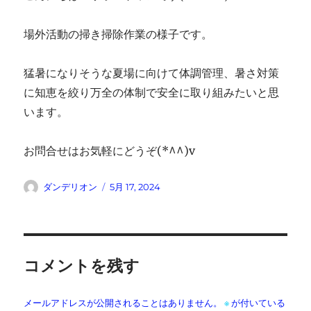
場外活動の掃き掃除作業の様子です。
猛暑になりそうな夏場に向けて体調管理、暑さ対策
に知恵を絞り万全の体制で安全に取り組みたいと思
います。
お問合せはお気軽にどうぞ(*^^)v
投
投
ダンデリオン
5月 17, 2024
稿
稿
者
日:
コメントを残す
メールアドレスが公開されることはありません。
※
が付いている