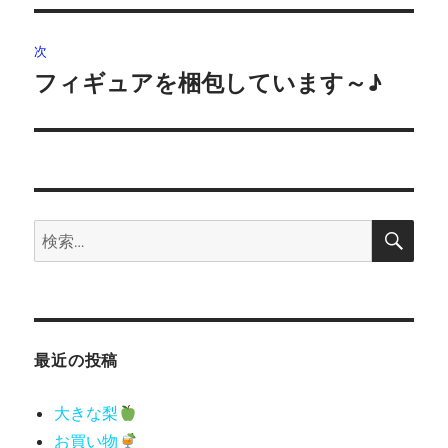
投
ビ
稿:
次
ゲ
フィギュアを梱包しています～♪
次
の
ー
投
シ
稿:
ョ
検
検
索
ン
索:
最近の投稿
大きな梨
お買い物