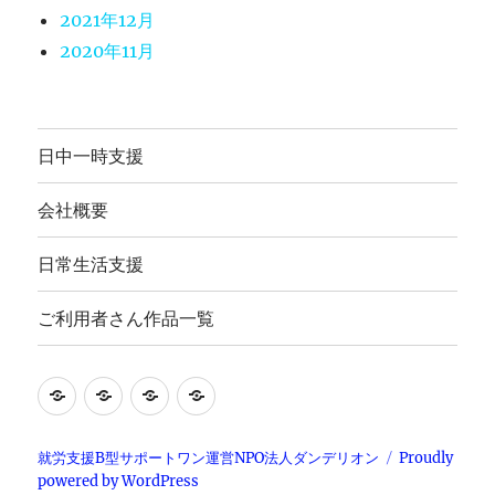
2021年12月
2020年11月
日中一時支援
会社概要
日常生活支援
ご利用者さん作品一覧
就
日
会
ご
労
常
社
利
継
生
概
用
就労支援B型サポートワン運営NPO法人ダンデリオン
Proudly
powered by WordPress
続
活
要
者