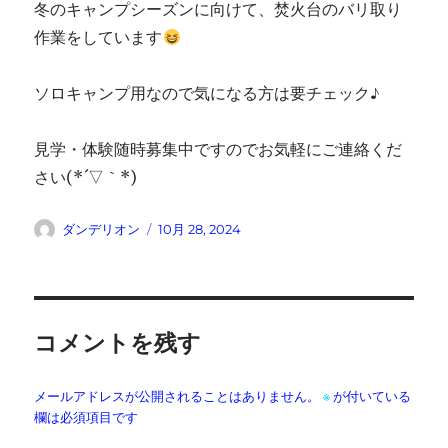
冬のキャンプシーズンに向けて、焚火台のバリ取り
作業をしています
ソロキャンプ用なので気になる方は要チェック♪
見学・体験随時募集中ですのでお気軽にご連絡くだ
さい(*´▽｀*)
投
投
ダンデリオン
10月 28, 2024
稿
稿
者
日:
コメントを残す
メールアドレスが公開されることはありません。
※
が付いている
欄は必須項目です