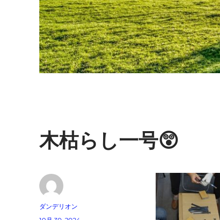
木枯らし一号😲
投
ダンデリオン
稿
投