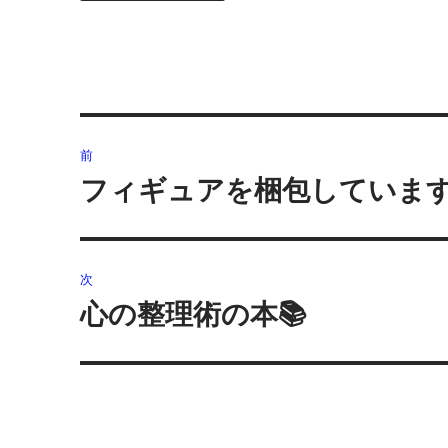
投
前
稿
フィギュアを梱包しています
前
の
ナ
投
ビ
稿:
次
ゲ
心の整理術の本📚
次
の
ー
投
シ
稿:
ョ