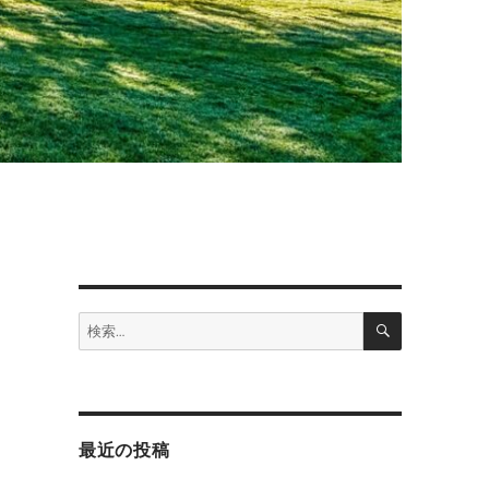
検
検
索
索:
最近の投稿