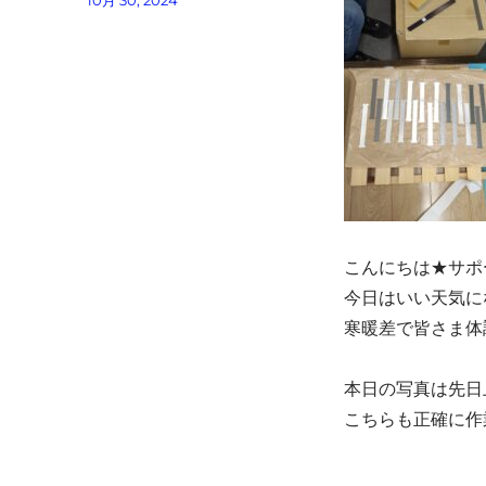
10月 30, 2024
者
稿
日:
こんにちは★サポ
今日はいい天気にな
寒暖差で皆さま体
本日の写真は先日
こちらも正確に作