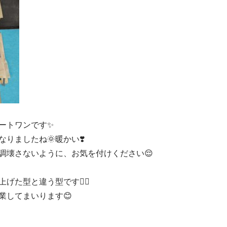
ートワンです✨
りましたね🌞暖かい❣️
調壊さないように、お気を付けください😌
上げた型と違う型です✌🏼
業してまいります😊