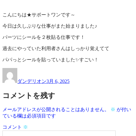
作
業
品
所
こんにちは★サポートワンです～
一
サ
覧
ポ
今日は久しぶりな仕事がまた始まりました♪
ー
パーツにシールを２枚貼る仕事です！
ト
ワ
過去にやっていた利用者さんはしっかり覚えてて
ン
パパっとシールを貼っていました✨すごい！
投
投
稿
稿
ダンデリオン
3月 6, 2025
者
日:
コメントを残す
メールアドレスが公開されることはありません。
※
が付い
ている欄は必須項目です
コメント
※