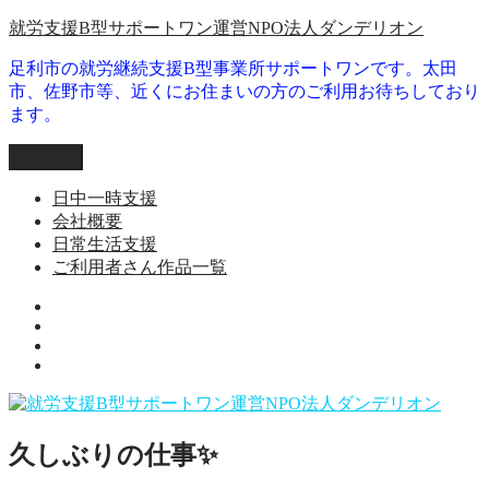
コ
就労支援B型サポートワン運営NPO法人ダンデリオン
ン
足利市の就労継続支援B型事業所サポートワンです。太田
テ
市、佐野市等、近くにお住まいの方のご利用お待ちしており
ン
ます。
ツ
へ
メニュー
ス
キ
日中一時支援
ッ
会社概要
プ
日常生活支援
ご利用者さん作品一覧
就
日
労
会
常
継
ご
社
生
続
利
概
活
支
用
要
支
援
者
援
B
久しぶりの仕事✨
さ
型
ん
事