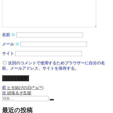
名前
※
メール
※
サイト
次回のコメントで使用するためブラウザーに自分の名
前、メールアドレス、サイトを保存する。
前
前
ヒモ結びの日(*’ω’*)
投
の
次
次
頑張るぞ💪🏼
稿
検
投
の
検
索:
稿:
投
ナ
索
稿:
最近の投稿