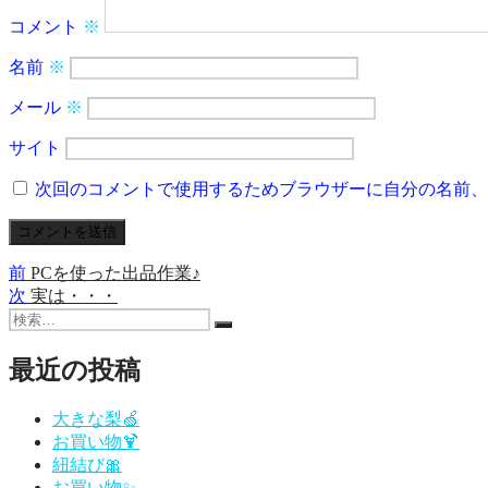
コメント
※
名前
※
メール
※
サイト
次回のコメントで使用するためブラウザーに自分の名前、
前
前
PCを使った出品作業♪
投
の
次
次
実は・・・
稿
検
投
の
検
索:
稿:
投
ナ
索
稿:
最近の投稿
ビ
ゲ
大きな梨🍏
お買い物🍹
ー
紐結び🎀
シ
お買い物✨