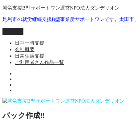
コ
就労支援B型サポートワン運営NPO法人ダンデリオン
ン
足利市の就労継続支援B型事業所サポートワンです。太田市
テ
ン
メニュー
ツ
へ
日中一時支援
ス
会社概要
キ
日常生活支援
ッ
ご利用者さん作品一覧
プ
就
日
労
会
常
継
ご
社
生
続
利
概
活
支
用
要
支
援
者
援
B
パック作成‼️
さ
型
ん
事
作
業
品
所