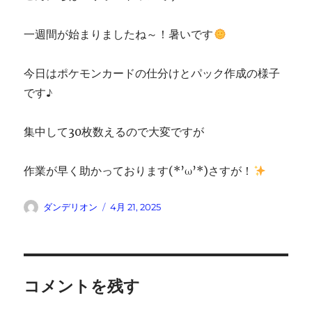
一週間が始まりましたね～！暑いです
今日はポケモンカードの仕分けとパック作成の様子
です♪
集中して30枚数えるので大変ですが
作業が早く助かっております(*’ω’*)さすが！
投
投
ダンデリオン
4月 21, 2025
稿
稿
者
日:
コメントを残す