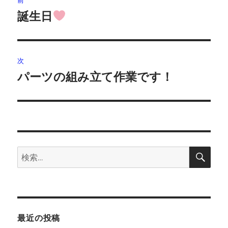
前
稿
誕生日
前
の
ナ
投
ビ
稿:
次
ゲ
パーツの組み立て作業です！
次
の
ー
投
シ
稿:
ョ
検
検
索
ン
索:
最近の投稿