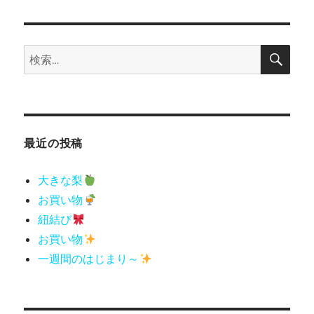
シ
稿:
ョ
検
検
索
ン
索:
最近の投稿
大きな梨
お買い物
紐結び
お買い物
一週間のはじまり～