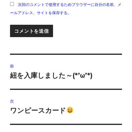
次回のコメントで使用するためブラウザーに自分の名前、メ
ールアドレス、サイトを保存する。
投
前
稿
紐を入庫しました～(*’ω’*)
前
の
ナ
投
ビ
稿:
次
ゲ
ワンピースカード
次
の
ー
投