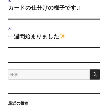
前
稿
カードの仕分けの様子です♫
前
の
ナ
投
ビ
稿:
次
ゲ
一週間始まりました
次
の
ー
投
シ
稿:
ョ
検
検
索
ン
索:
最近の投稿