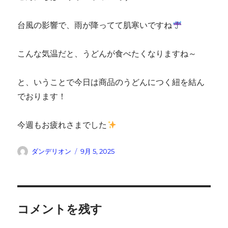
台風の影響で、雨が降ってて肌寒いですね
こんな気温だと、うどんが食べたくなりますね～
と、いうことで今日は商品のうどんにつく紐を結ん
でおります！
今週もお疲れさまでした
投
投
ダンデリオン
9月 5, 2025
稿
稿
者
日:
コメントを残す