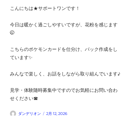
こんにちは★サポートワンです！
今日は暖かく過ごしやすいですが、花粉を感じます
🤭
こちらのポケモンカードを仕分け、パック作成をし
ています✨
みんなで楽しく、お話をしながら取り組んでいます♪
見学・体験随時募集中ですのでお気軽にお問い合わ
せください☎
投
投
ダンデリオン
2月 12, 2026
稿
稿
者
日: