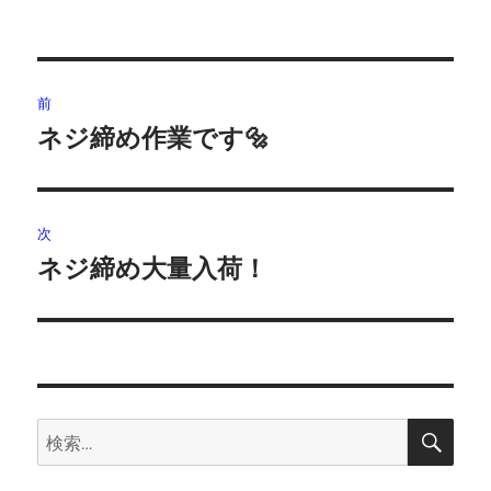
投
前
稿
ネジ締め作業です🔩
前
の
ナ
投
ビ
稿:
次
ゲ
ネジ締め大量入荷！
次
の
ー
投
シ
稿:
ョ
検
検
索
ン
索: