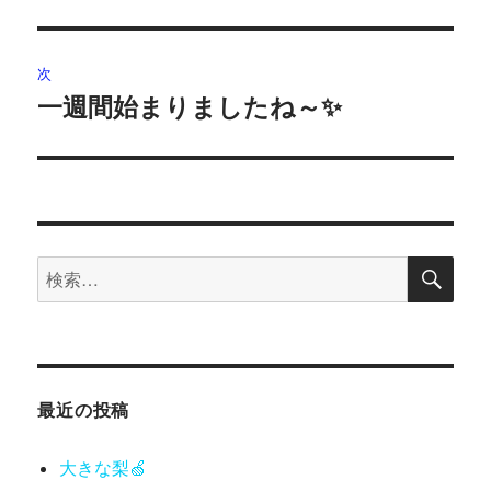
の
ナ
投
ビ
稿:
次
ゲ
一週間始まりましたね～✨
次
の
ー
投
シ
稿:
ョ
検
検
索
ン
索:
最近の投稿
大きな梨🍏