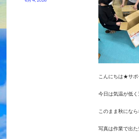
6月 4, 2026
者
稿
日:
こんにちは★サポ
今日は気温が低く
このまま秋になら
写真は作業で出た