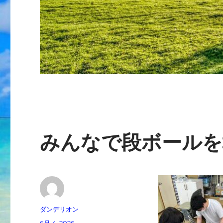
みんなで段ボールを
投
ダンデリオン
稿
投