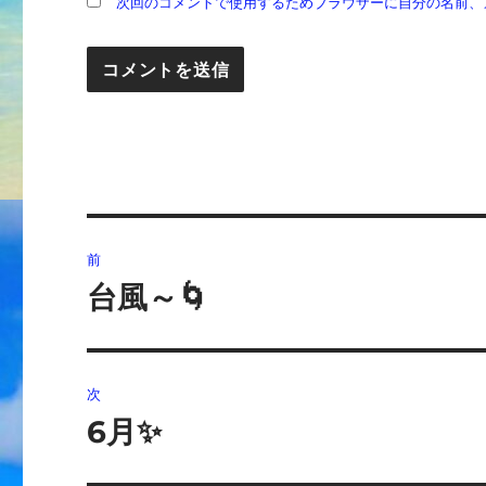
次回のコメントで使用するためブラウザーに自分の名前、
投
前
稿
台風～🌀
前
の
ナ
投
ビ
稿:
次
ゲ
6月✨
次
の
ー