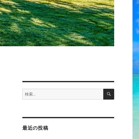
検
検
索
索:
最近の投稿