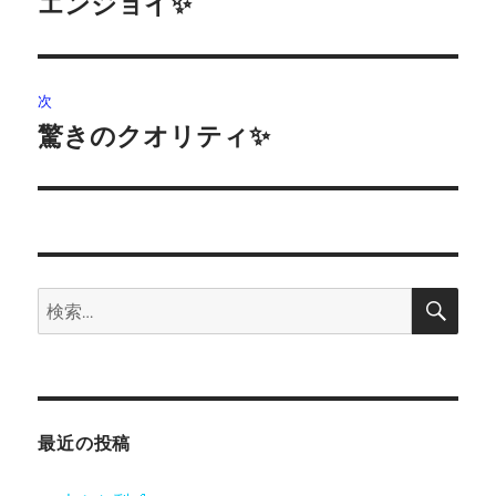
エンジョイ✨
前
の
ナ
投
ビ
稿:
次
ゲ
驚きのクオリティ✨
次
の
ー
投
シ
稿:
ョ
検
検
索
ン
索:
最近の投稿