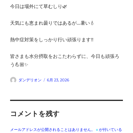
今日は場外にて草むしり🌿
天気にも恵まれ曇りではあるが…暑い💧
熱中症対策をしっかり行い頑張ります‼️
皆さまも水分摂取をおこたわらずに、今日も頑張ろ
う💪🏼✨
投
投
ダンデリオン
6月 23, 2026
稿
稿
者
日:
コメントを残す
メールアドレスが公開されることはありません。
※
が付いている