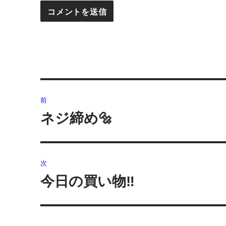
投
前
稿
ネジ締め🔩
前
の
ナ
投
ビ
稿:
次
ゲ
今日の買い物‼️
次
の
ー
投
シ
稿: