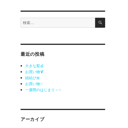
検
検
索
索:
最近の投稿
大きな梨🍏
お買い物🍹
紐結び🎀
お買い物✨
一週間のはじまり～✨
アーカイブ