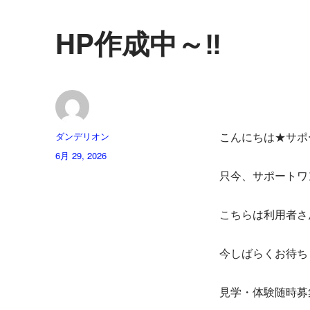
HP作成中～‼️
投
ダンデリオン
こんにちは★サポー
稿
投
6月 29, 2026
者
稿
只今、サポートワ
日:
こちらは利用者さ
今しばらくお待ち
見学・体験随時募