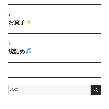
投
前
稿
お菓子
前
の
ナ
投
ビ
稿:
次
ゲ
袋詰め
次
の
ー
投
シ
稿:
ョ
検
検
索
ン
索: