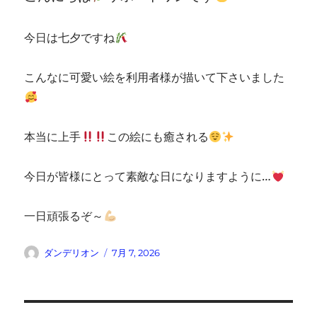
今日は七夕ですね
こんなに可愛い絵を利用者様が描いて下さいました
本当に上手
この絵にも癒される
今日が皆様にとって素敵な日になりますように…
一日頑張るぞ～
投
投
ダンデリオン
7月 7, 2026
稿
稿
者
日: