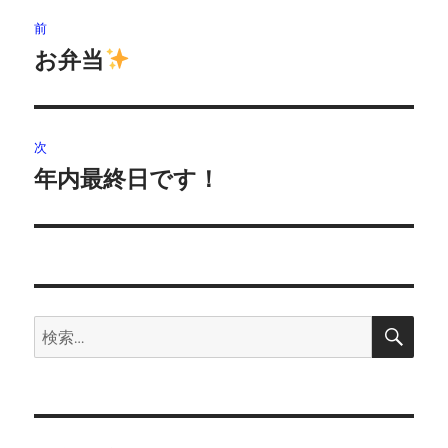
投
前
稿
お弁当
前
の
ナ
投
ビ
稿:
次
ゲ
年内最終日です！
次
の
ー
投
シ
稿:
ョ
検
検
索
ン
索: