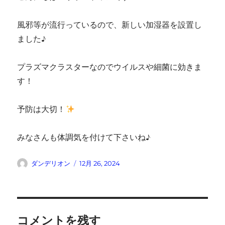
風邪等が流行っているので、新しい加湿器を設置し
ました♪
プラズマクラスターなのでウイルスや細菌に効きま
す！
予防は大切！
みなさんも体調気を付けて下さいね♪
投
投
ダンデリオン
12月 26, 2024
稿
稿
者
日:
コメントを残す