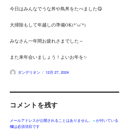
今日はみんなでうな丼や鳥丼をたべました😋
大掃除もして年越しの準備OK(*’ω’*)
みなさん一年間お疲れさまでした～
また来年会いましょう！よいお年を✨
投
投
ダンデリオン
12月 27, 2024
稿
稿
者
日:
コメントを残す
メールアドレスが公開されることはありません。
※
が付いている
欄は必須項目です