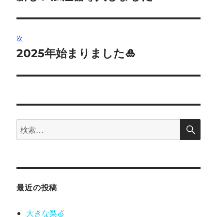
の
ナ
投
ビ
稿:
次
ゲ
2025年始まりました🎍
次
の
ー
投
シ
稿:
ョ
検
検
索
ン
索:
最近の投稿
大きな梨🍏